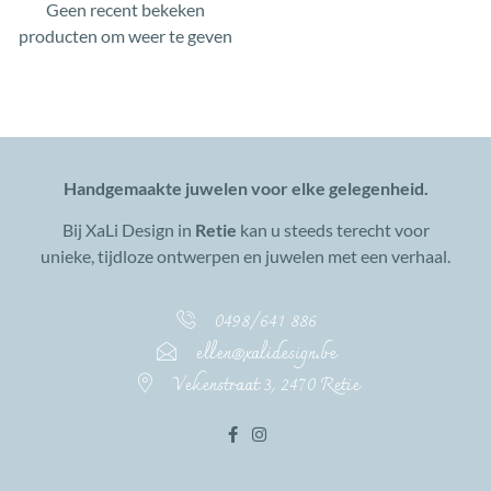
Geen recent bekeken
producten om weer te geven
Handgemaakte juwelen voor elke gelegenheid.
Bij XaLi Design in
Retie
kan u steeds terecht voor
unieke, tijdloze ontwerpen en juwelen met een verhaal.
0498/641 886
ellen@xalidesign.be
Vekenstraat 3, 2470 Retie