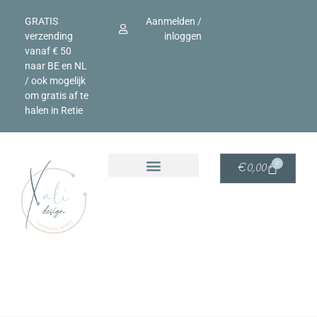
GRATIS
Aanmelden /
verzending
inloggen
vanaf € 50
naar BE en NL
/ ook mogelijk
om gratis af te
halen in Retie
0
€
0,00