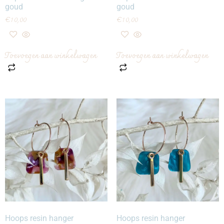
goud
goud
€
10,00
€
10,00
Toevoegen aan winkelwagen
Toevoegen aan winkelwagen
Hoops resin hanger
Hoops resin hanger