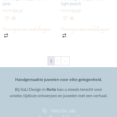
pink
light peach
€
8,00
€
4,50
€
8,00
€
4,50
Toevoegen aan winkelwagen
Toevoegen aan winkelwagen
2
→
1
Handgemaakte juwelen voor elke gelegenheid.
Bij XaLi Design in
Retie
kan u steeds terecht voor
unieke, tijdloze ontwerpen en juwelen met een verhaal.
0498/641 886