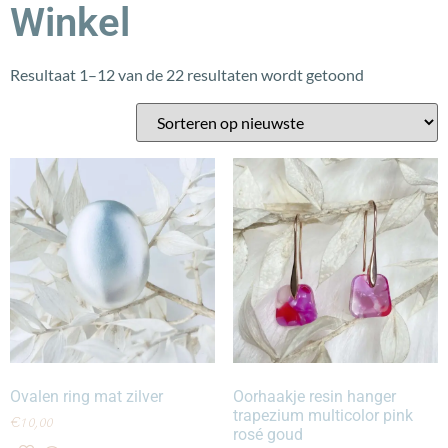
Winkel
Resultaat 1–12 van de 22 resultaten wordt getoond
Ovalen ring mat zilver
Oorhaakje resin hanger
trapezium multicolor pink
€
10,00
rosé goud