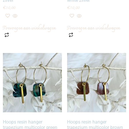
zilver
white zilver
€
10,00
€
10,00
Toevoegen aan winkelwagen
Toevoegen aan winkelwagen
Hoops resin hanger
Hoops resin hanger
trapezium multicolor green
trapezium multicolor brown