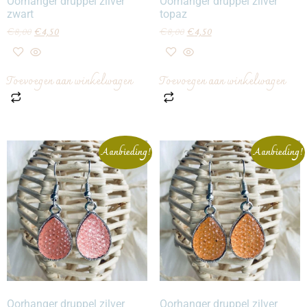
Oorhanger druppel zilver
Oorhanger druppel zilver
zwart
topaz
€
8,00
€
4,50
€
8,00
€
4,50
Toevoegen aan winkelwagen
Toevoegen aan winkelwagen
Aanbieding!
Aanbieding!
Oorhanger druppel zilver
Oorhanger druppel zilver