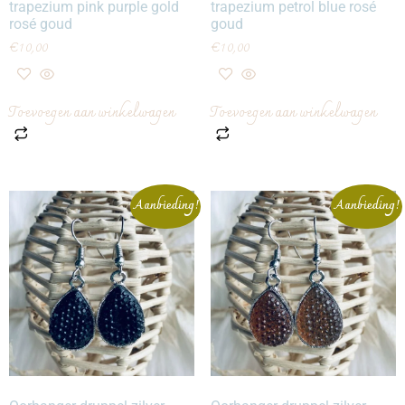
trapezium pink purple gold
trapezium petrol blue rosé
rosé goud
goud
€
10,00
€
10,00
Toevoegen aan winkelwagen
Toevoegen aan winkelwagen
Aanbieding!
Aanbieding!