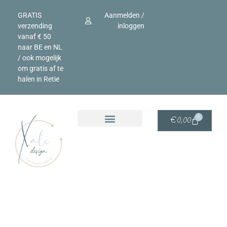
GRATIS
Aanmelden /
verzending
inloggen
vanaf € 50
naar BE en NL
/ ook mogelijk
om gratis af te
halen in Retie
0
€
0,00