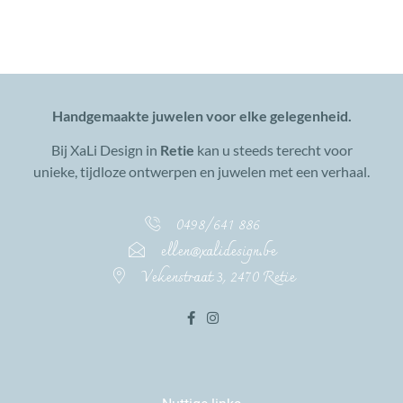
Handgemaakte juwelen voor elke gelegenheid.
Bij XaLi Design in
Retie
kan u steeds terecht voor
unieke, tijdloze ontwerpen en juwelen met een verhaal.
0498/641 886
ellen@xalidesign.be
Vekenstraat 3, 2470 Retie