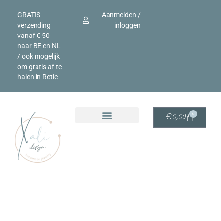
GRATIS
Aanmelden /
verzending
inloggen
vanaf € 50
naar BE en NL
/ ook mogelijk
om gratis af te
halen in Retie
0
€
0,00