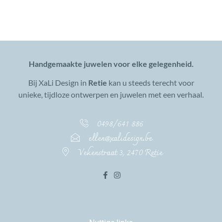
Handgemaakte juwelen voor elke gelegenheid.
Bij XaLi Design in
Retie
kan u steeds terecht voor
unieke, tijdloze ontwerpen en juwelen met een verhaal.
0498/641 886
ellen@xalidesign.be
Vekenstraat 3, 2470 Retie