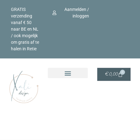
GRATIS
Aanmelden /
verzending
inloggen
vanaf € 50
naar BE en NL
/ ook mogelijk
om gratis af te
halen in Retie
0
€
0,00