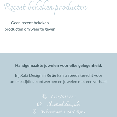
Recent bekeken producten
Geen recent bekeken
producten om weer te geven
Handgemaakte juwelen voor elke gelegenheid.
Bij XaLi Design in
Retie
kan u steeds terecht voor
unieke, tijdloze ontwerpen en juwelen met een verhaal.
0498/641 886
ellen@xalidesign.be
Vekenstraat 3, 2470 Retie