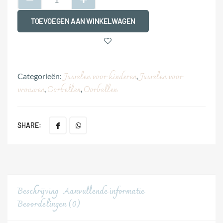
TOEVOEGEN AAN WINKELWAGEN
Juwelen voor kinderen
Juwelen voor
Categorieën:
,
vrouwen
Oorbellen
Oorbellen
,
,
SHARE:
Beschrijving
Aanvullende informatie
Beoordelingen (0)