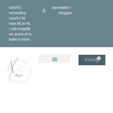
GRATIS
Aanmelden /
verzending
inloggen
vanaf € 50
naar BE en NL
/ ook mogelijk
om gratis af te
halen in Retie
0
€
0,00