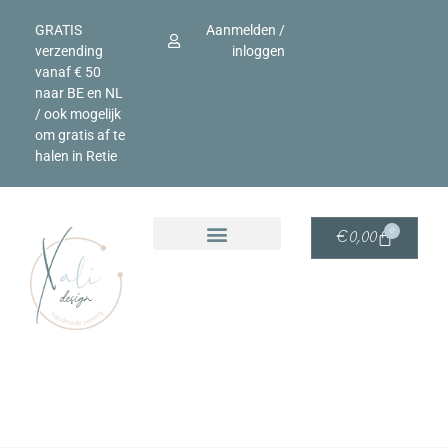
GRATIS
Aanmelden /
verzending
inloggen
vanaf € 50
naar BE en NL
/ ook mogelijk
om gratis af te
halen in Retie
0
€
0,00