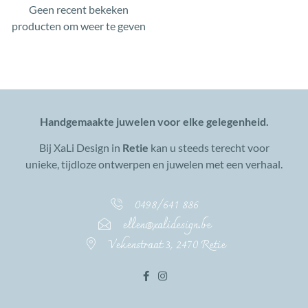
Geen recent bekeken
producten om weer te geven
Handgemaakte juwelen voor elke gelegenheid.
Bij XaLi Design in
Retie
kan u steeds terecht voor
unieke, tijdloze ontwerpen en juwelen met een verhaal.
0498/641 886
ellen@xalidesign.be
Vekenstraat 3, 2470 Retie