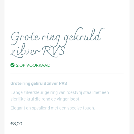
Grote ring gekruld
zilver RVS
2 OP VOORRAAD
Grote ring gekruld zilver RVS
Lange zilverkleurige ring van roestvrij staal met een
sierlijke krul die rond de vinger loopt.
Elegant en opvallend met een speelse touch.
€
8,00