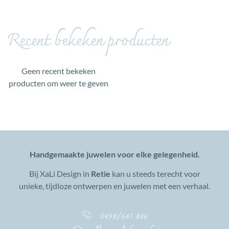
Recent bekeken producten
Geen recent bekeken
producten om weer te geven
Handgemaakte juwelen voor elke gelegenheid.
Bij XaLi Design in
Retie
kan u steeds terecht voor
unieke, tijdloze ontwerpen en juwelen met een verhaal.
0498/641 886