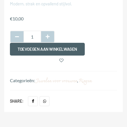
Modern, strak en opvallend stijlvol.
€
10,00
TOEVOEGEN AAN WINKELWAGEN
Juwelen voor vrouwen
Ringen
Categorieën:
,
SHARE: