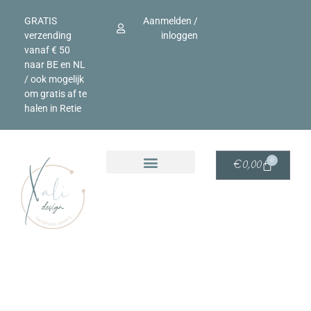
GRATIS
Aanmelden /
verzending
inloggen
vanaf € 50
naar BE en NL
/ ook mogelijk
om gratis af te
halen in Retie
0
€
0,00