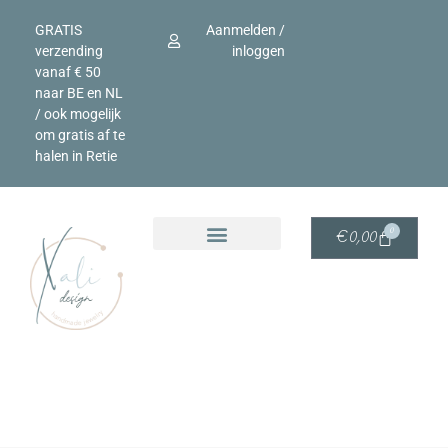
GRATIS
Aanmelden /
verzending
inloggen
vanaf € 50
naar BE en NL
/ ook mogelijk
om gratis af te
halen in Retie
0
€
0,00