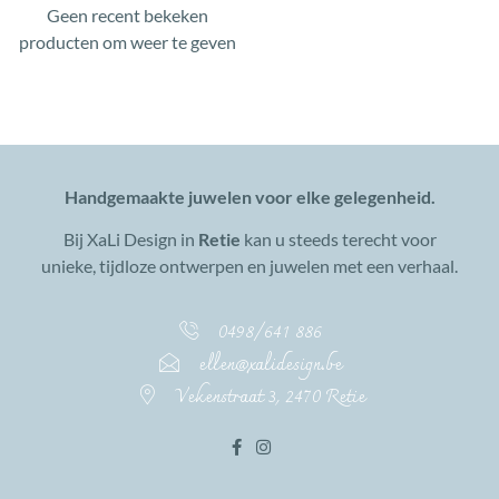
Geen recent bekeken
producten om weer te geven
Handgemaakte juwelen voor elke gelegenheid.
Bij XaLi Design in
Retie
kan u steeds terecht voor
unieke, tijdloze ontwerpen en juwelen met een verhaal.
0498/641 886
ellen@xalidesign.be
Vekenstraat 3, 2470 Retie