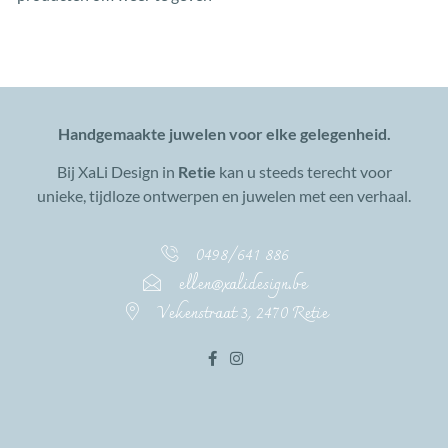
Handgemaakte juwelen voor elke gelegenheid.
Bij XaLi Design in
Retie
kan u steeds terecht voor
unieke, tijdloze ontwerpen en juwelen met een verhaal.
0498/641 886
ellen@xalidesign.be
Vekenstraat 3, 2470 Retie