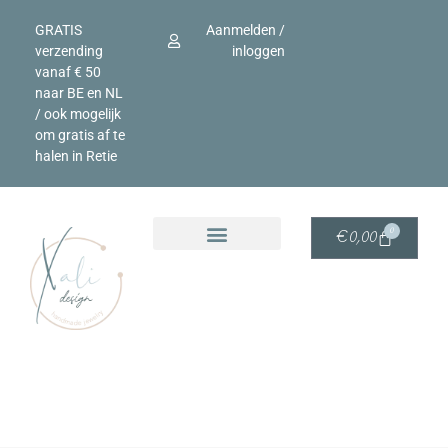
GRATIS
Aanmelden /
verzending
inloggen
vanaf € 50
naar BE en NL
/ ook mogelijk
om gratis af te
halen in Retie
0
€
0,00