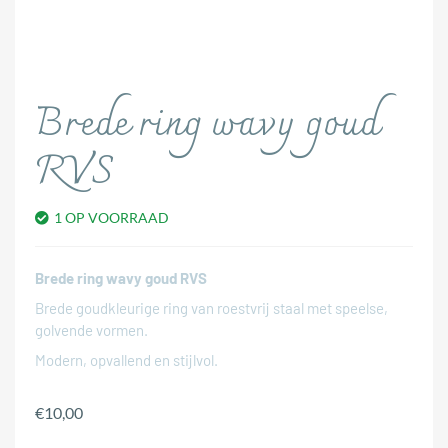
Brede ring wavy goud
RVS
1 OP VOORRAAD
Brede ring wavy goud RVS
Brede goudkleurige ring van roestvrij staal met speelse,
golvende vormen.
Modern, opvallend en stijlvol.
€
10,00