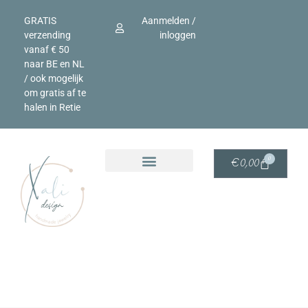
GRATIS
Aanmelden /
verzending
inloggen
vanaf € 50
naar BE en NL
/ ook mogelijk
om gratis af te
halen in Retie
0
€
0,00