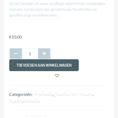
De set bestaat uit twee op elkaar afgestemde armbanden,
met een combinatie van glinsterende facetkralen en
goudkleurige rocailleskralen.
€
10,00
TOEVOEGEN AAN WINKELWAGEN
Armbanden
Juwelen voor vrouwen
Categorieën:
,
,
Kralenarmbanden