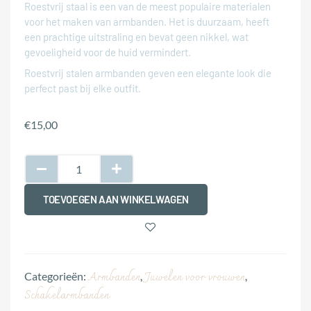
Roestvrij staal is een van de meest populaire materialen
voor het maken van armbanden. Het is duurzaam, heeft
een prachtige uitstraling en bevat geen nikkel, wat
gevoeligheid voor de huid vermindert.
Roestvrij stalen armbanden geven een elegante look die
perfect past bij elke outfit.
€
15,00
TOEVOEGEN AAN WINKELWAGEN
Armbanden
Juwelen voor vrouwen
Categorieën:
,
,
Schakelarmbanden