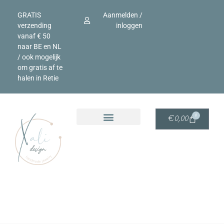
GRATIS
Aanmelden /
verzending
inloggen
vanaf € 50
naar BE en NL
/ ook mogelijk
om gratis af te
halen in Retie
0
€
0,00