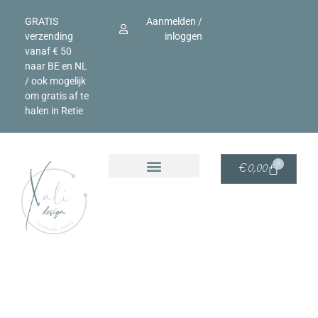
GRATIS
Aanmelden /
verzending
inloggen
vanaf € 50
naar BE en NL
/ ook mogelijk
om gratis af te
halen in Retie
0
€
0,00