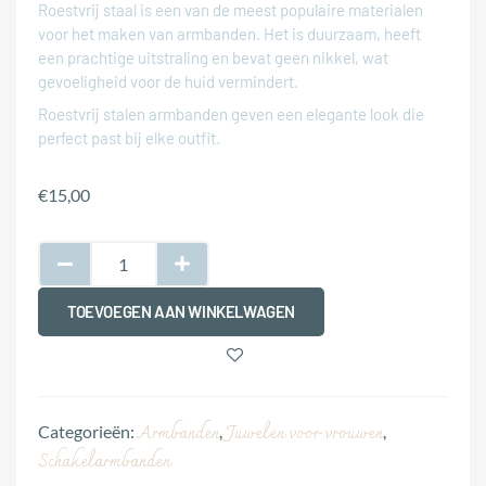
Roestvrij staal is een van de meest populaire materialen
voor het maken van armbanden. Het is duurzaam, heeft
een prachtige uitstraling en bevat geen nikkel, wat
gevoeligheid voor de huid vermindert.
Roestvrij stalen armbanden geven een elegante look die
perfect past bij elke outfit.
€
15,00
TOEVOEGEN AAN WINKELWAGEN
Armbanden
Juwelen voor vrouwen
Categorieën:
,
,
Schakelarmbanden