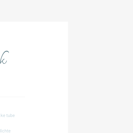
k
jke tube
lichte