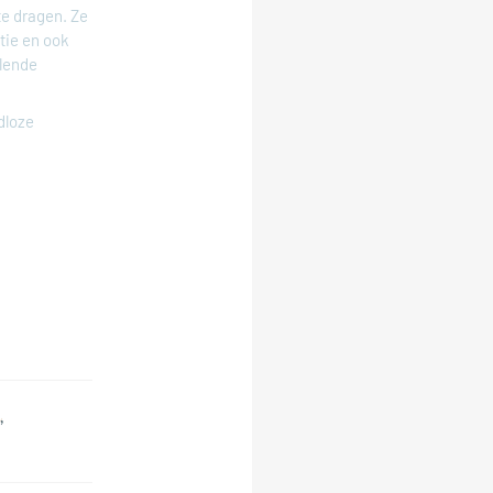
te dragen. Ze
tie en ook
lende
dloze
,