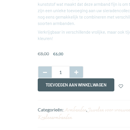
kunststof wat maakt dat deze armband fijn is om 
zijn een unieke toevoeging aan uw sieradencollec
nog eens gemakkelijk te combineren met verschil
soorten armbanden.
Verkrijgbaar in verschillende vrolijke, maar ook tij
kleuren!
€
8,00
€
6,00
TOEVOEGEN AAN WINKELWAGEN
Armbanden
Juwelen voor vrouwen
Categorieën:
,
Kralenarmbanden