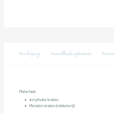
Beschrijving
Aanvullende informatie
Beoord
Materiaal:
Acryltube kralen
Metalen kralen (nikkelvrij)