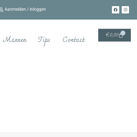
Aanmelden / inloggen
0
€
0,00
Mannen
Tips
Contact