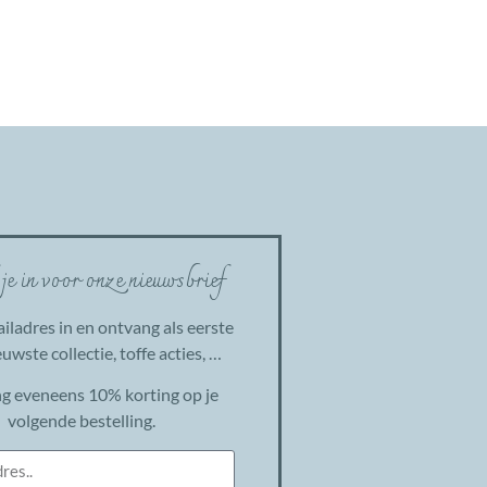
 je in voor onze nieuwsbrief
ailadres in en ontvang als eerste
uwste collectie, toffe acties, …
g eveneens 10% korting op je
volgende bestelling.