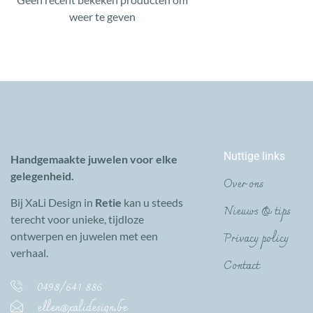
weer te geven
Nuttige links
Handgemaakte juwelen voor elke
gelegenheid.
Over ons
Bij XaLi Design in
Retie
kan u steeds
Nieuws & tips
terecht voor unieke, tijdloze
Privacy policy
ontwerpen en juwelen met een
verhaal.
Contact
0498/641 886
ellen@xalidesign.be