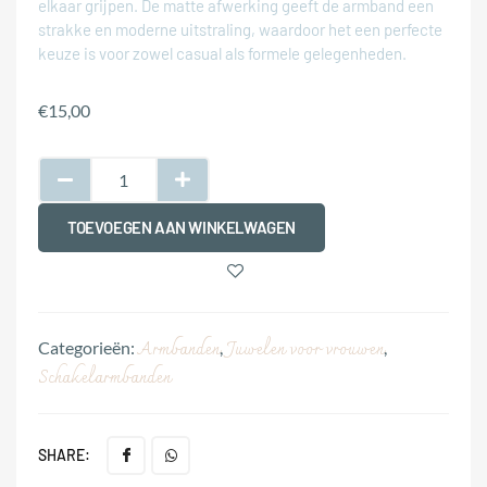
elkaar grijpen. De matte afwerking geeft de armband een
strakke en moderne uitstraling, waardoor het een perfecte
keuze is voor zowel casual als formele gelegenheden.
€
15,00
TOEVOEGEN AAN WINKELWAGEN
Armbanden
Juwelen voor vrouwen
Categorieën:
,
,
Schakelarmbanden
SHARE: