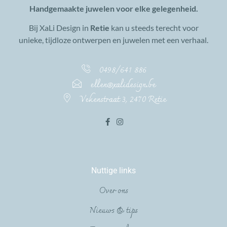
Handgemaakte juwelen voor elke gelegenheid.
Bij XaLi Design in
Retie
kan u steeds terecht voor
unieke, tijdloze ontwerpen en juwelen met een verhaal.
0498/641 886
ellen@xalidesign.be
Vekenstraat 3, 2470 Retie
Nuttige links
Over ons
Nieuws & tips