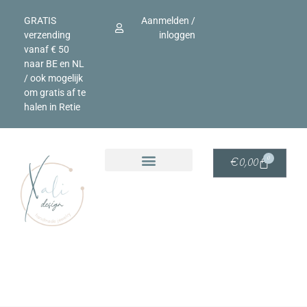
GRATIS
Aanmelden /
verzending
inloggen
vanaf € 50
naar BE en NL
/ ook mogelijk
om gratis af te
halen in Retie
0
€
0,00