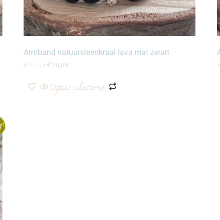
Armband natuursteenkraal lava mat zwart
€
12,00
€
10,00
Opties selecteren
g!