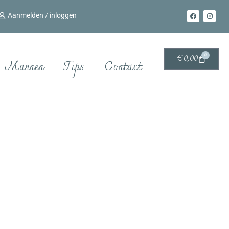
Aanmelden / inloggen
0
€
0,00
Mannen
Tips
Contact