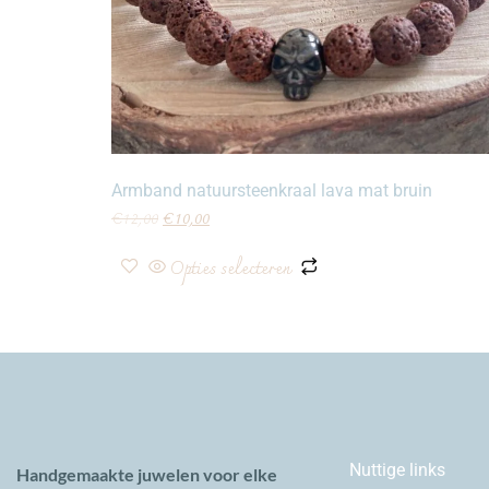
Armband natuursteenkraal lava mat bruin
€
12,00
€
10,00
Opties selecteren
Nuttige links
Handgemaakte juwelen voor elke