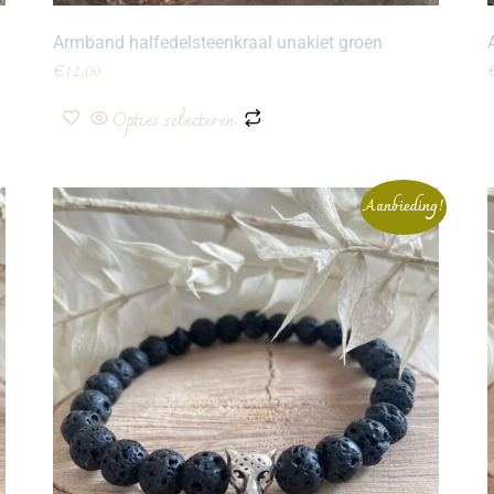
Armband halfedelsteenkraal unakiet groen
€
12,00
Opties selecteren
Aanbieding!