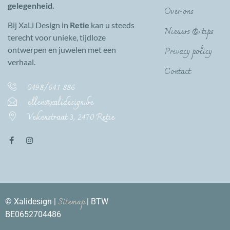
gelegenheid.
Over ons
Bij XaLi Design in
Retie
kan u steeds
Nieuws & tips
terecht voor unieke, tijdloze
Privacy policy
ontwerpen en juwelen met een
verhaal.
Contact
0498/641 886
ellen@xalidesign.be
Vekenstraat 3, 2470 Retie
Sitemap
© Xalidesign |
| BTW
BE0652704486