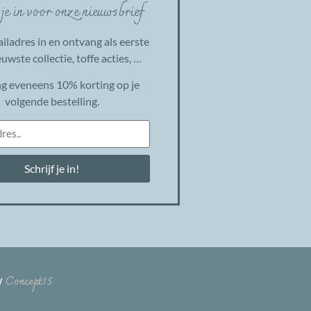
 je in voor onze nieuwsbrief
ailadres in en ontvang als eerste
uwste collectie, toffe acties, …
g eveneens 10% korting op je
volgende bestelling.
Schrijf je in!
Concept15
y