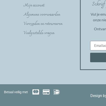
Schrijf
Mijn account
Algemene voorwaarden
Vul je em
onze nie
Verzenden en retourneren
Ontvan
Veelgestelde vragen
Betaal veilig met
Design b