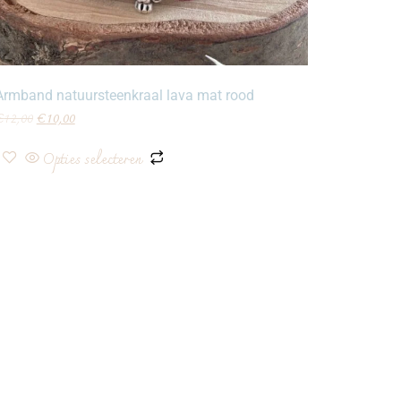
Armband natuursteenkraal lava mat rood
€
12,00
€
10,00
Opties selecteren