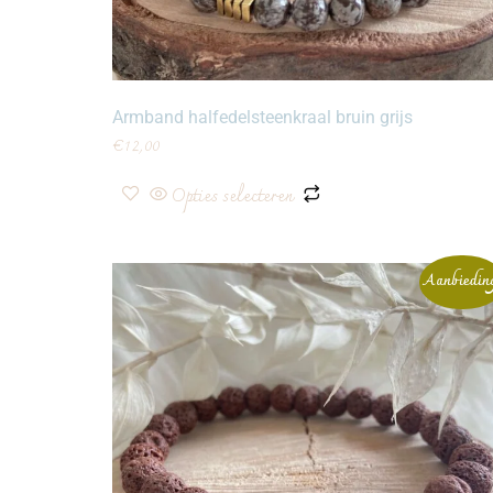
Armband halfedelsteenkraal bruin grijs
€
12,00
Opties selecteren
Aanbiedin