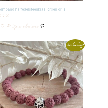
Armband halfedelsteenkraal groen grijs
€
12,00
Opties selecteren
Aanbieding!