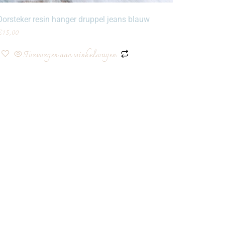
Oorsteker resin hanger druppel jeans blauw
€
15,00
Toevoegen aan winkelwagen