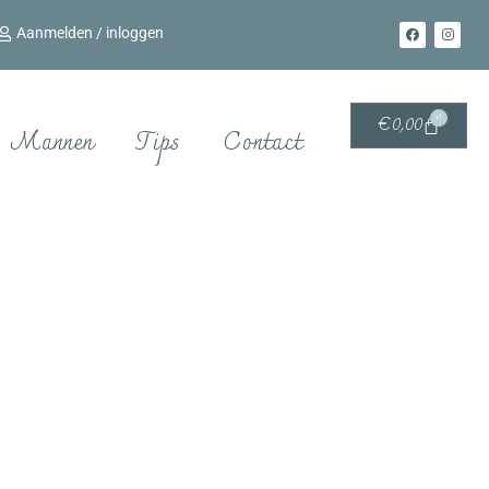
Aanmelden / inloggen
0
€
0,00
Mannen
Tips
Contact