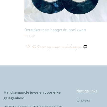
Oorsteker resin hanger druppel zwart
€
15,00
Toevoegen aan winkelwagen
Nuttige links
Handgemaakte juwelen voor elke
gelegenheid.
Over ons
Bij XaLi Design in
Retie
kan u steeds