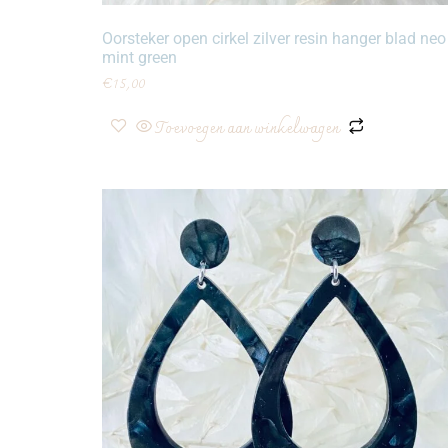
Oorsteker open cirkel zilver resin hanger blad neo
mint green
€
15,00
Toevoegen aan winkelwagen