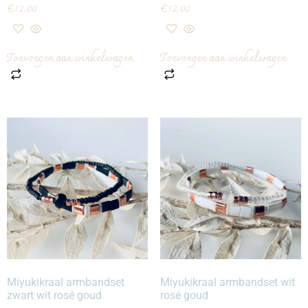
€
12,00
€
12,00
Toevoegen aan winkelwagen
Toevoegen aan winkelwagen
Miyukikraal armbandset
Miyukikraal armbandset wit
zwart wit rosé goud
rosé goud