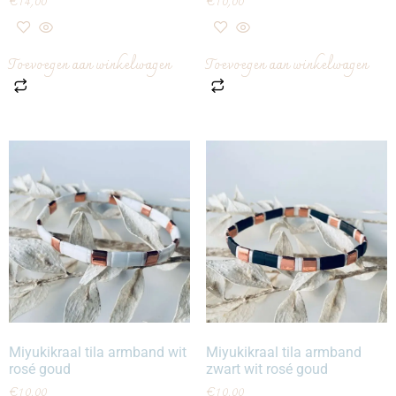
€
14,00
€
10,00
Toevoegen aan winkelwagen
Toevoegen aan winkelwagen
Miyukikraal tila armband wit
Miyukikraal tila armband
rosé goud
zwart wit rosé goud
€
10,00
€
10,00