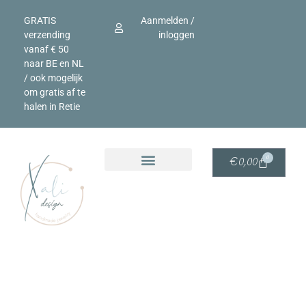
GRATIS
Aanmelden /
verzending
inloggen
vanaf € 50
naar BE en NL
/ ook mogelijk
om gratis af te
halen in Retie
0
€
0,00