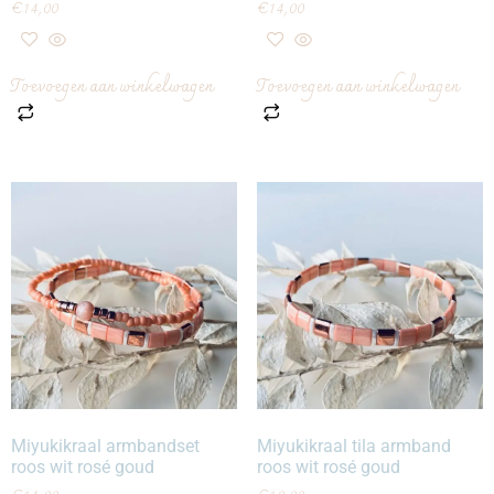
€
14,00
€
14,00
Toevoegen aan winkelwagen
Toevoegen aan winkelwagen
Miyukikraal armbandset
Miyukikraal tila armband
roos wit rosé goud
roos wit rosé goud