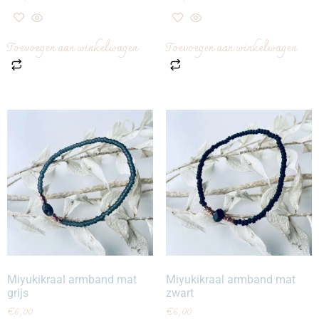
Toevoegen aan winkelwagen
Toevoegen aan winkelwagen
Miyukikraal armband mat
Miyukikraal armband mat
grijs
zwart
€
6,00
€
6,00