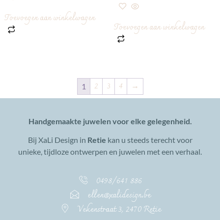
Toevoegen aan winkelwagen
Toevoegen aan winkelwagen
2
3
4
→
1
Handgemaakte juwelen voor elke gelegenheid.
Bij XaLi Design in
Retie
kan u steeds terecht voor
unieke, tijdloze ontwerpen en juwelen met een verhaal.
0498/641 886
ellen@xalidesign.be
Vekenstraat 3, 2470 Retie