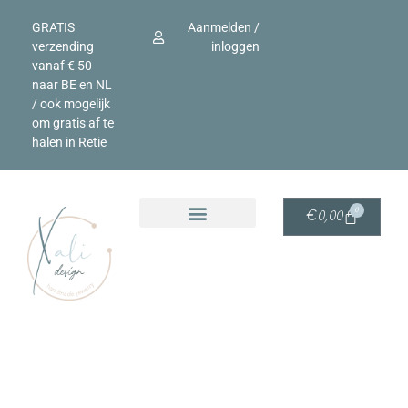
GRATIS
Aanmelden /
verzending
inloggen
vanaf € 50
naar BE en NL
/ ook mogelijk
om gratis af te
halen in Retie
0
€
0,00