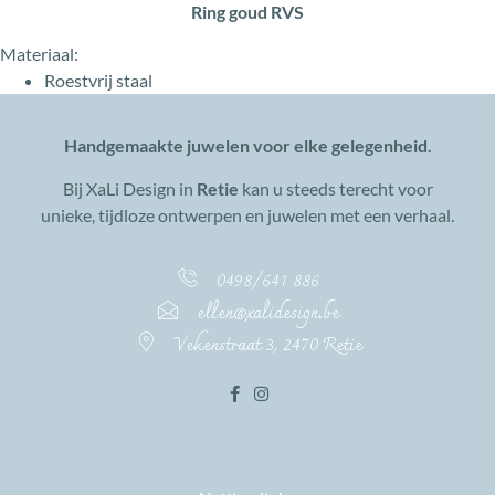
Ring goud RVS
Materiaal:
Roestvrij staal
Handgemaakte juwelen voor elke gelegenheid.
Bij XaLi Design in
Retie
kan u steeds terecht voor
unieke, tijdloze ontwerpen en juwelen met een verhaal.
0498/641 886
ellen@xalidesign.be
Vekenstraat 3, 2470 Retie