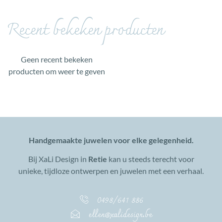
Recent bekeken producten
Geen recent bekeken
producten om weer te geven
Handgemaakte juwelen voor elke gelegenheid.
Bij XaLi Design in
Retie
kan u steeds terecht voor
unieke, tijdloze ontwerpen en juwelen met een verhaal.
0498/641 886
ellen@xalidesign.be