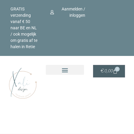
GRATIS
Aanmelden /
verzending
inloggen
vanaf € 50
naar BE en NL
/ ook mogelijk
om gratis af te
halen in Retie
0
€
0,00