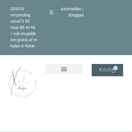
GRATIS
Aanmelden /
verzending
inloggen
vanaf € 50
naar BE en NL
/ ook mogelijk
om gratis af te
halen in Retie
0
€
0,00