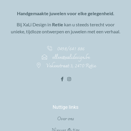
Handgemaakte juwelen voor elke gelegenheid.
Bij XaLi Design in
Retie
kan u steeds terecht voor
unieke, tijdloze ontwerpen en juwelen met een verhaal.
0498/641 886
ellen@xalidesign.be
Vekenstraat 3, 2470 Retie
Nuttige links
Over ons
Nieuws & tips