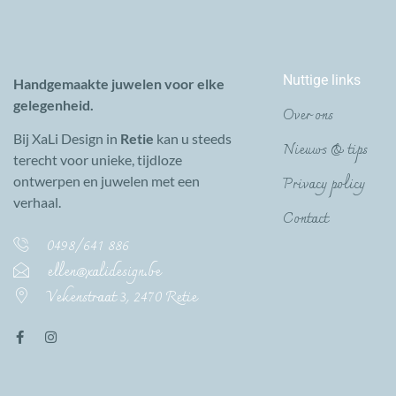
Nuttige links
Handgemaakte juwelen voor elke
gelegenheid.
Over ons
Bij XaLi Design in
Retie
kan u steeds
Nieuws & tips
terecht voor unieke, tijdloze
Privacy policy
ontwerpen en juwelen met een
verhaal.
Contact
0498/641 886
ellen@xalidesign.be
Vekenstraat 3, 2470 Retie