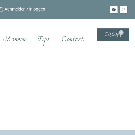
Aanmelden / inloggen
0
€
0,00
Mannen
Tips
Contact