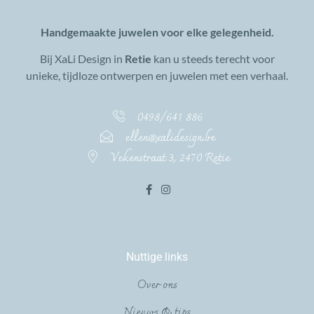
Handgemaakte juwelen voor elke gelegenheid.
Bij XaLi Design in
Retie
kan u steeds terecht voor
unieke, tijdloze ontwerpen en juwelen met een verhaal.
0498/641 886
ellen@xalidesign.be
Vekenstraat 3, 2470 Retie
Nuttige links
Over ons
Nieuws & tips