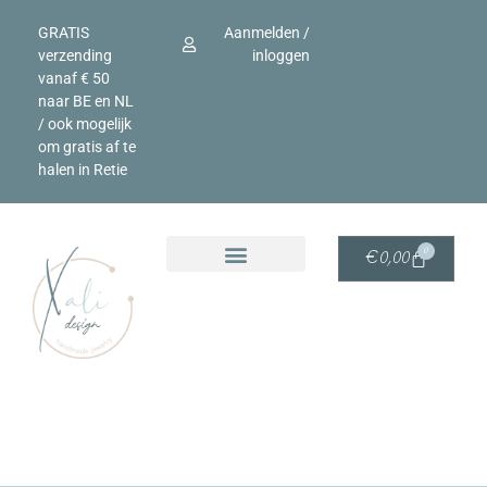
GRATIS
Aanmelden /
verzending
inloggen
vanaf € 50
naar BE en NL
/ ook mogelijk
om gratis af te
halen in Retie
0
€
0,00